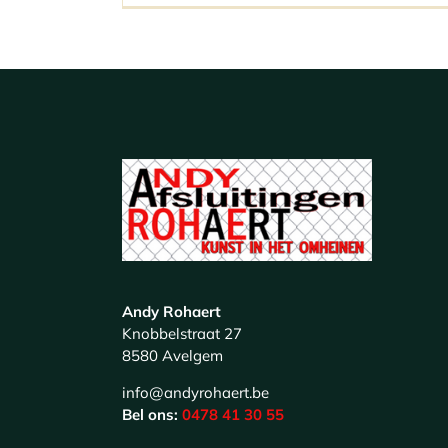
Andy Rohaert
Knobbelstraat 27
8580 Avelgem
info@andyrohaert.be
Bel ons:
0478 41 30 55