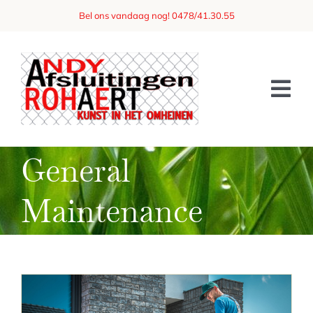
Skip
Bel ons vandaag nog! 0478/41.30.55
to
content
Tog
Nav
Home
General
Over ons
Maintenance
Afsluitingen
Referenties
Vraag een offerte