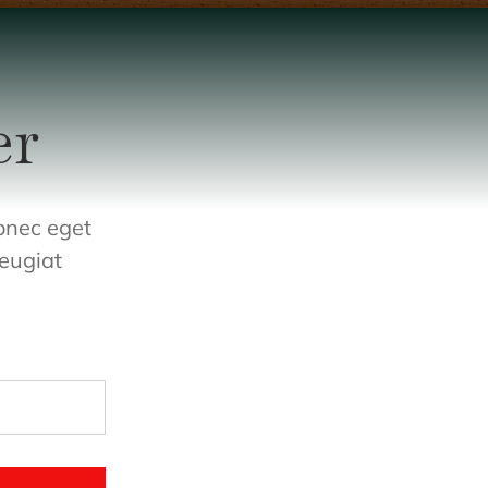
er
Donec eget
feugiat